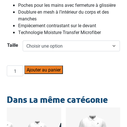
Poches pour les mains avec fermeture à glissière
Doublure en mesh à l’intérieur du corps et des
manches
Empiècement contrastant sur le devant
Technologie Moisture Transfer Microfiber
Taille
quantité
Ajouter au panier
de
Sweat
TCE
"Jacket"
Dans la même catégorie
HEAD
(hommes)