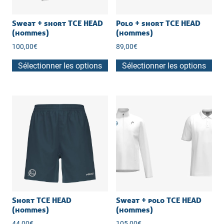
sur
la
Sweat + short TCE HEAD
Polo + short TCE HEAD
(hommes)
(hommes)
page
du
100,00
€
89,00
€
produit
Sélectionner les options
Sélectionner les options
Short TCE HEAD
Sweat + polo TCE HEAD
(hommes)
(hommes)
44,00
€
105,00
€