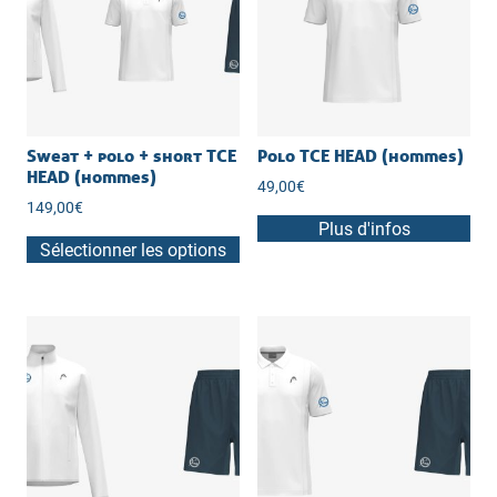
Sweat + polo + short TCE
Polo TCE HEAD (hommes)
HEAD (hommes)
49,00
€
149,00
€
Plus d'infos
Sélectionner les options
Ce
produit
a
plusieurs
variations.
Les
options
peuvent
être
choisies