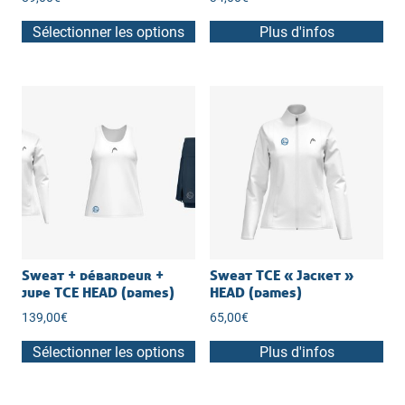
Sélectionner les options
Plus d'infos
Ce
produit
a
plusieurs
variations.
Les
options
peuvent
être
choisies
sur
Sweat + débardeur +
Sweat TCE « Jacket »
la
jupe TCE HEAD (dames)
HEAD (dames)
page
139,00
€
65,00
€
du
Sélectionner les options
Plus d'infos
produit
Ce
produit