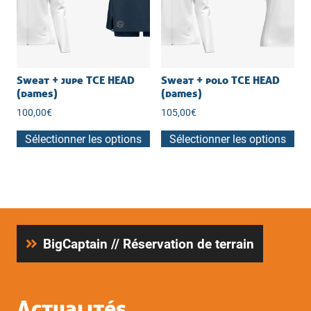
peuvent
être
choisies
sur
la
Sweat + jupe TCE HEAD
Sweat + polo TCE HEAD
(dames)
(dames)
page
du
100,00
€
105,00
€
produit
Sélectionner les options
Sélectionner les options
BigCaptain // Réservation de terrain
Actualités