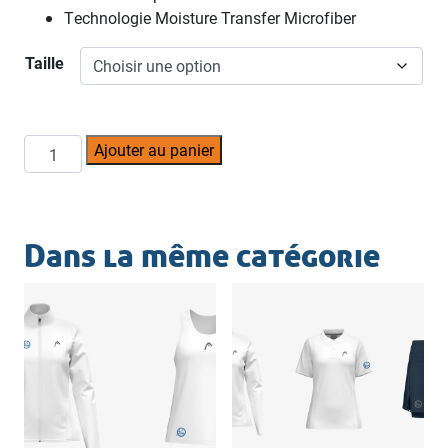
Technologie Moisture Transfer Microfiber
Taille
quantité
Ajouter au panier
de
Polo
TCE
HEAD
Dans la même catégorie
(dames)