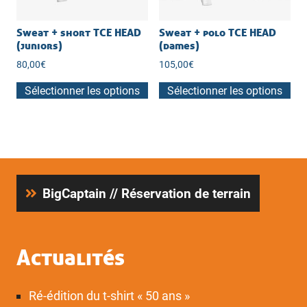
sur
la
Sweat + short TCE HEAD
Sweat + polo TCE HEAD
(juniors)
(dames)
page
du
80,00
€
105,00
€
produit
Sélectionner les options
Sélectionner les options
BigCaptain // Réservation de terrain
Actualités
Ré-édition du t-shirt « 50 ans »