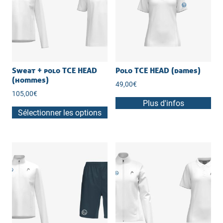
Sweat + polo TCE HEAD
Polo TCE HEAD (dames)
(hommes)
49,00
€
105,00
€
Plus d'infos
Sélectionner les options
Ce
produit
a
plusieurs
variations.
Les
options
peuvent
être
choisies