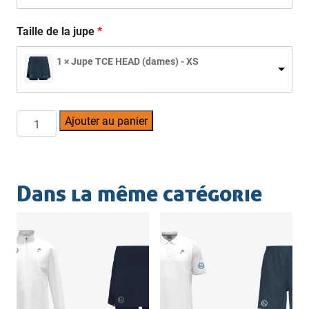
Taille de la jupe
1 × Jupe TCE HEAD (dames) - XS
quantité
Ajouter au panier
de
Sweat
+
débardeur
Dans la même catégorie
+
jupe
TCE
HEAD
(dames)